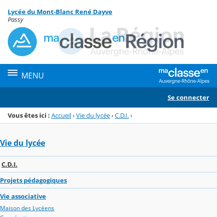
Panneau de gestion des cookies
Lycée du Mont-Blanc René Dayve
Menu de la rubrique
Contenu
Passy
MENU
Se connecter
Vous êtes ici :
Accueil
›
Vie du lycée
›
C.D.I.
›
Vie du lycée
C.D.I.
Projets pédagogiques
Vie associative
Maison des Lycéens