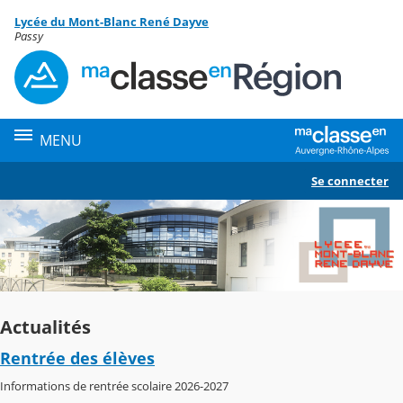
Panneau de gestion des cookies
Lycée du Mont-Blanc René Dayve
Contenu
Passy
MENU
Se connecter
Actualités
Rentrée des élèves
Informations de rentrée scolaire 2026-2027