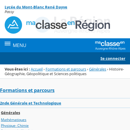
Panneau de gestion des cookies
Lycée du Mont-Blanc René Dayve
Menu de la rubrique
Contenu
Passy
MENU
Se connecter
Vous êtes ici :
Accueil
›
Formations et parcours
›
Générales
›
Histoire-
Géographie, Géopolitique et Sciences politiques
Formations et parcours
2nde Générale et Technologique
Générales
Mathématiques
Physique- Chimie