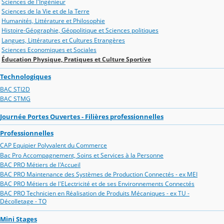
Sciences de l'Ingénieur
Sciences de la Vie et de la Terre
Humanités, Littérature et Philosophie
Histoire-Géographie, Géopolitique et Sciences politiques
Langues, Littératures et Cultures Etrangères
Sciences Economiques et Sociales
Éducation Physique, Pratiques et Culture Sportive
Technologiques
BAC STI2D
BAC STMG
Journée Portes Ouvertes - Filières professionnelles
Professionnelles
CAP Equipier Polyvalent du Commerce
Bac Pro Accompagnement, Soins et Services à la Personne
BAC PRO Métiers de l'Accueil
BAC PRO Maintenance des Systèmes de Production Connectés - ex MEI
BAC PRO Métiers de l'ELectricité et de ses Environnements Connectés
BAC PRO Technicien en Réalisation de Produits Mécaniques - ex TU -
Décolletage - TO
Mini Stages