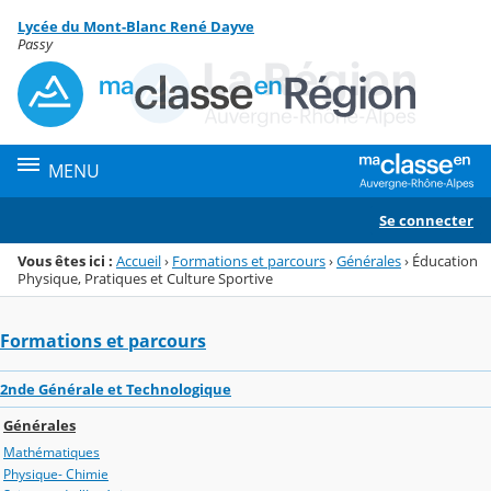
Panneau de gestion des cookies
Lycée du Mont-Blanc René Dayve
Menu de la rubrique
Contenu
Passy
MENU
Se connecter
Vous êtes ici :
Accueil
›
Formations et parcours
›
Générales
›
Éducation
Physique, Pratiques et Culture Sportive
Formations et parcours
2nde Générale et Technologique
Générales
Mathématiques
Physique- Chimie