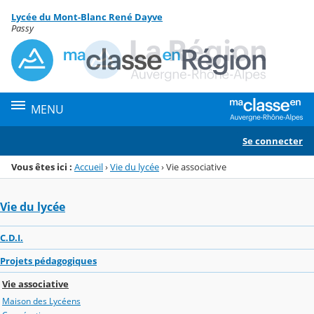
Panneau de gestion des cookies
Lycée du Mont-Blanc René Dayve
Menu de la rubrique
Contenu
Passy
MENU
Se connecter
Vous êtes ici :
Accueil
›
Vie du lycée
›
Vie associative
Vie du lycée
C.D.I.
Projets pédagogiques
Vie associative
Maison des Lycéens