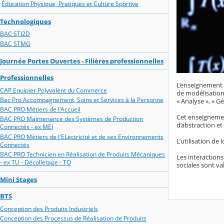
Éducation Physique, Pratiques et Culture Sportive
Technologiques
BAC STI2D
BAC STMG
Journée Portes Ouvertes - Filières professionnelles
Professionnelles
L’enseignement 
CAP Equipier Polyvalent du Commerce
de modélisation
Bac Pro Accompagnement, Soins et Services à la Personne
« Analyse », « G
BAC PRO Métiers de l'Accueil
Cet enseignemen
BAC PRO Maintenance des Systèmes de Production
d’abstraction et
Connectés - ex MEI
BAC PRO Métiers de l'ELectricité et de ses Environnements
L’utilisation de
Connectés
BAC PRO Technicien en Réalisation de Produits Mécaniques
Les interactions
- ex TU - Décolletage - TO
sociales sont va
Mini Stages
BTS
Conception des Produits Industriels
Conception des Processus de Réalisation de Produits