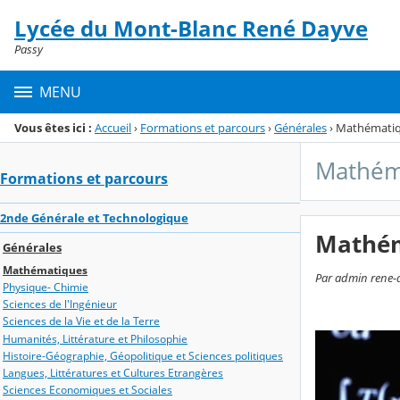
Panneau de gestion des cookies
Lycée du Mont-Blanc René Dayve
Menu de la rubrique
Contenu
Passy
MENU
Vous êtes ici :
Accueil
›
Formations et parcours
›
Générales
›
Mathémati
Mathém
Formations et parcours
2nde Générale et Technologique
Mathé
Générales
Mathématiques
Par admin rene-d
Physique- Chimie
Sciences de l'Ingénieur
Sciences de la Vie et de la Terre
Humanités, Littérature et Philosophie
Histoire-Géographie, Géopolitique et Sciences politiques
Langues, Littératures et Cultures Etrangères
Sciences Economiques et Sociales