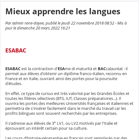
Mieux apprendre les langues
Par admin rene-dayve, publié le jeudi 22 novembre 2018 08:52 - Mis à
jour le dimanche 20 mars 2022 16:21
ESABAC
ESABAC
est la contraction d'
ESA
me di maturità et
BAC
calauréat : il
permet aux élèves d'obtenir un diplôme franco-italien, reconnu en
France et en Italie, ouvrant ainsi des portes pour la poursuite
d'études.
En effet, ce type de cursus est très valorisé par les Grandes Écoles et
toutes les filières sélectives (BTS, IUT, Classes préparatoires...). Il
ouvrira les portes des meilleures Universités françaises et italiennes et
permettra de s'insérer facilement dans le marché du travail car les
profits bilingues sont souvent recherchés par les entreprises.
e
Il s'adresse aux élèves de 3
LV1, ou LV2 motivés par l'Italie et
éprouvant un intérêt certain pour sa culture.
Les cours d’histoire-géographie en français sont remplacés par des