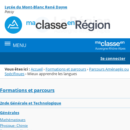
Panneau de gestion des cookies
Lycée du Mont-Blanc René Dayve
Menu de la rubrique
Contenu
Passy
MENU
Se connecter
Vous êtes ici :
Accueil
›
Formations et parcours
›
Parcours Aménagés ou
Spécifiques
›
Mieux apprendre les langues
Formations et parcours
2nde Générale et Technologique
Générales
Mathématiques
Physique- Chimie