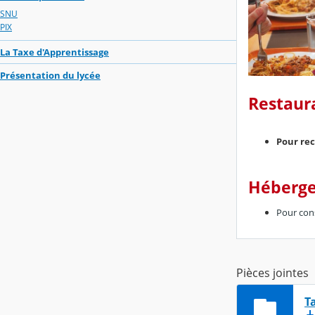
SNU
PIX
La Taxe d'Apprentissage
Présentation du lycée
Restaur
Pour rec
Héberg
Pour cons
Pièces jointes
T