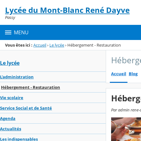
Panneau de gestion des cookies
Lycée du Mont-Blanc René Dayve
Menu de la rubrique
Contenu
Passy
MENU
Vous êtes ici :
Accueil
›
Le lycée
›
Hébergement - Restauration
Héberge
Le lycée
Accueil
Blog
L'administration
Hébergement - Restauration
Héberg
Vie scolaire
Service Social et de Santé
Par admin rene-d
Agenda
Actualités
Les indispensables