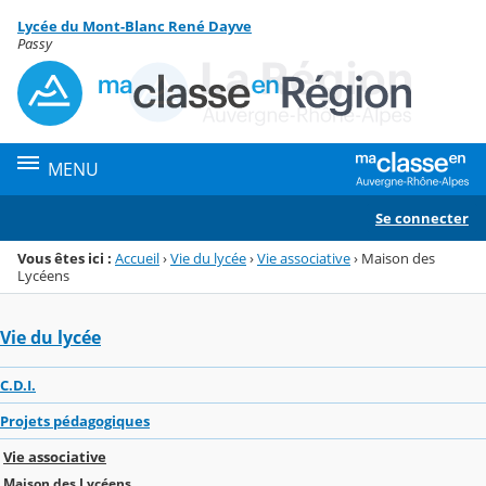
Panneau de gestion des cookies
Lycée du Mont-Blanc René Dayve
Menu de la rubrique
Contenu
Passy
MENU
Se connecter
Vous êtes ici :
Accueil
›
Vie du lycée
›
Vie associative
›
Maison des
Lycéens
Vie du lycée
C.D.I.
Projets pédagogiques
Vie associative
Maison des Lycéens